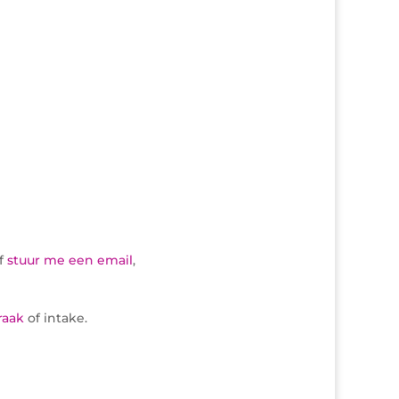
f
stuur me een email
,
raak
of intake.